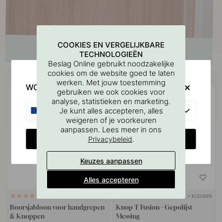
COOKIES EN VERGELIJKBARE
TECHNOLOGIEËN
Beslag Online gebruikt noodzakelijke
cookies om de website goed te laten
Koop samen met
werken. Met jouw toestemming
WOULD YOU RATHER VISIT?
gebruiken we ook cookies voor
analyse, statistieken en marketing.
EU
Je kunt alles accepteren, alles
weigeren of je voorkeuren
aanpassen. Lees meer in ons
CHANGE COUNTRY
.
Privacybeleid
Keuzes aanpassen
Alles accepteren
+ KLEUREN
127
1
Boorsjabloon voor handgrepen
Knop T Fusion - Gepolijst
& Knoppen
Messing