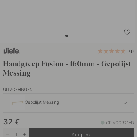
(1)
Handgreep Fusion - 160mm - Gepolijst
Messing
UITVOERINGEN
Gepolijst Messing
26 €
32
€
Mat Zwart
OP VOORRAAD
Binnenkort op voorraad
Koop nu