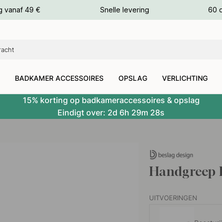
g vanaf 49 €
Snelle levering
60 
euren
euren
BADKAMER ACCESSOIRES
OPSLAG
VERLICHTING
15% korting op badkameraccessoires & opslag
Eindigt over:
2d
6h
29m
28s
Handgreep 
UITVOERINGEN