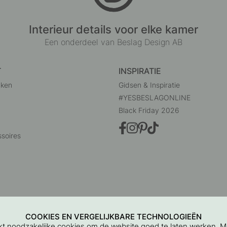
Interieur details voor elke kamer
Een onderdeel van Beslag Design AB
T
INSPIRATIE
uken
Gidsen & Inspiratie
#YESBESLAGONLINE
Black Friday 2026
soires
COOKIES EN VERGELIJKBARE TECHNOLOGIEËN
ikt noodzakelijke cookies om de website goed te laten werken. 