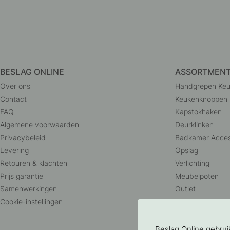
BESLAG ONLINE
ASSORTMEN
Over ons
Handgrepen Ke
Contact
Keukenknoppen
FAQ
Kapstokhaken
Algemene voorwaarden
Deurklinken
Privacybeleid
Badkamer Acces
Levering
Opslag
Retouren & klachten
Verlichting
Prijs garantie
Meubelpoten
Samenwerkingen
Outlet
Cookie-instellingen
Beslag Online gebru