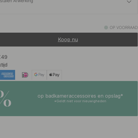
jstalen Afwerking
10.80 €
rstel Messing
OP VOORRAAD
Op voorraad
Koop nu
10 €
rt
Op voorraad
 €49
tijd
5%
op badkameraccessoires en opslag*
*Geldt niet voor nieuwigheden