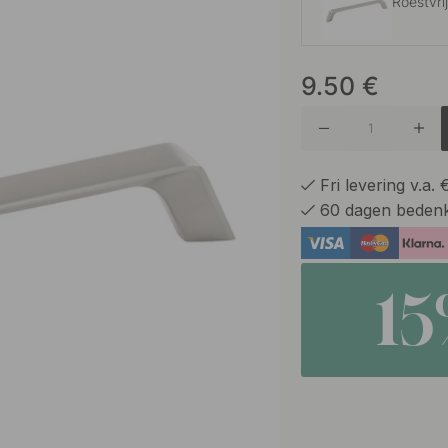
Roestvri
9.50
€
Tapijtbo
Mat Zwa
Fri levering v.a.
60 dagen bedenk
1