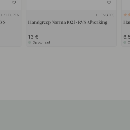
+ KLEUREN
+ LENGTES
RVS
Handgreep Norma 1021 - RVS Afwerking
Han
13
6.
Op voorraad
O