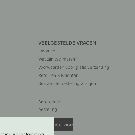
VEELGESTELDE VRAGEN
Levering
Wat zijn c/c-maten?
Voorwaarden voor gratis verzending
Retouren & Klachten
Bestaande bestelling wijzigen
Annuleer je
bestelling
Klantenservice
Met jouw toestemming