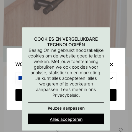
COOKIES EN VERGELIJKBARE
TECHNOLOGIEËN
Beslag Online gebruikt noodzakelijke
cookies om de website goed te laten
werken. Met jouw toestemming
WOULD YOU RATHER VISIT?
gebruiken we ook cookies voor
Koop samen met
analyse, statistieken en marketing.
EU
Je kunt alles accepteren, alles
POPULAR
weigeren of je voorkeuren
aanpassen. Lees meer in ons
CHANGE COUNTRY
.
Privacybeleid
Keuzes aanpassen
Alles accepteren