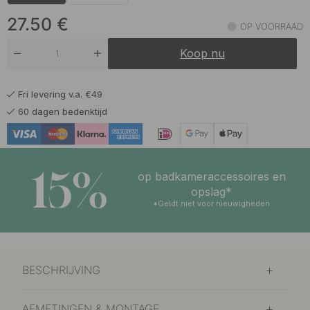
27.50
€
OP VOORRAAD
Koop nu
Fri levering v.a. €49
60 dagen bedenktijd
15%
op badkameraccessoires en
opslag*
*Geldt niet voor nieuwigheden
BESCHRIJVING
AFMETINGEN & MONTAGE