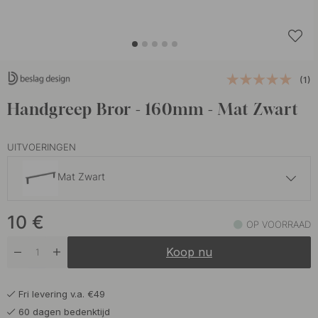
(1)
Handgreep Bror - 160mm - Mat Zwart
UITVOERINGEN
Mat Zwart
10 €
10
€
Geborsteld Messing
OP VOORRAAD
Op voorraad
Koop nu
10 €
Roestvrijstalen Afwerking
Op voorraad
Fri levering v.a. €49
10 €
Vernikkeld
60 dagen bedenktijd
Op voorraad