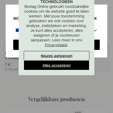
TECHNOLOGIEËN
Beslag Online gebruikt noodzakelijke
cookies om de website goed te laten
werken. Met jouw toestemming
WOULD YOU RATHER VISIT?
gebruiken we ook cookies voor
analyse, statistieken en marketing.
EU
Je kunt alles accepteren, alles
weigeren of je voorkeuren
aanpassen. Lees meer in ons
CHANGE COUNTRY
.
Privacybeleid
+ KLEUREN
127
23
Boorsjabloon voor handgrepen
Knop 2078 - Mat Zwart
Keuzes aanpassen
& Knoppen
7 €
6.50 €
Alles accepteren
Op voorraad
Op voorraad
Vergelijkbare producten