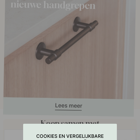
Koop samen met
COOKIES EN VERGELIJKBARE
POPULAR