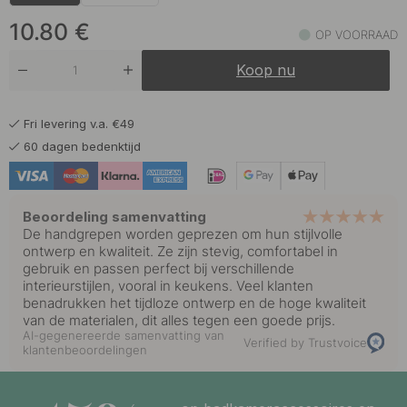
15 €
Vernikkeld/Wit
Op voorraad
10.80
€
OP VOORRAAD
15 €
Zwart
Koop nu
Op voorraad
Fri levering v.a. €49
60 dagen bedenktijd
Beoordeling samenvatting
De handgrepen worden geprezen om hun stijlvolle
ontwerp en kwaliteit. Ze zijn stevig, comfortabel in
gebruik en passen perfect bij verschillende
interieurstijlen, vooral in keukens. Veel klanten
benadrukken het tijdloze ontwerp en de hoge kwaliteit
van de materialen, dit alles tegen een goede prijs.
AI-gegenereerde samenvatting van
Verified by Trustvoice
klantenbeoordelingen