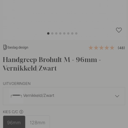
(48)
Handgreep Brohult M - 96mm -
Vernikkeld/Zwart
UITVOERINGEN
Vernikkeld/Zwart
15 €
KIES C/C
Gepolijst Messing/Zwart
Op voorraad
96mm
128mm