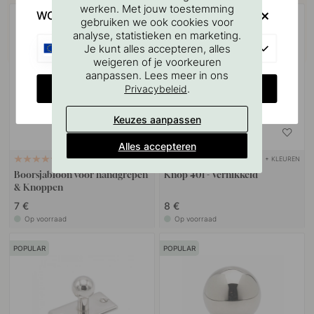
werken. Met jouw toestemming
WOULD YOU RATHER VISIT?
POPULAR
gebruiken we ook cookies voor
analyse, statistieken en marketing.
EU
Je kunt alles accepteren, alles
weigeren of je voorkeuren
aanpassen. Lees meer in ons
CHANGE COUNTRY
.
Privacybeleid
Keuzes aanpassen
Alles accepteren
+ KLEUREN
127
28
Boorsjabloon voor handgrepen
Knop 401 - Vernikkeld
& Knoppen
7 €
8 €
Op voorraad
Op voorraad
POPULAR
POPULAR