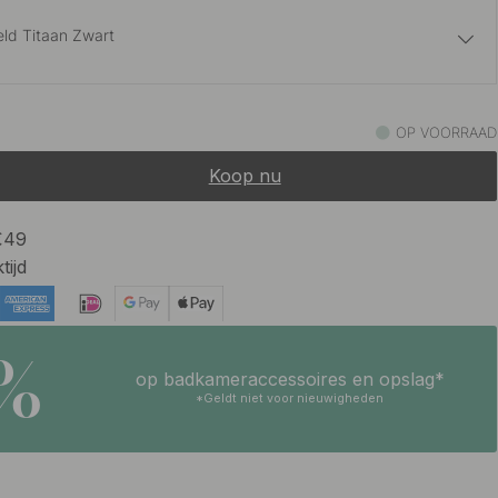
ld Titaan Zwart
21 €
Geborsteld Messing
OP VOORRAAD
Binnenkort op voorraad
Koop nu
21 €
rt
Op voorraad
 €49
tijd
21 €
je Look
Op voorraad
5%
op badkameraccessoires en opslag*
*Geldt niet voor nieuwigheden