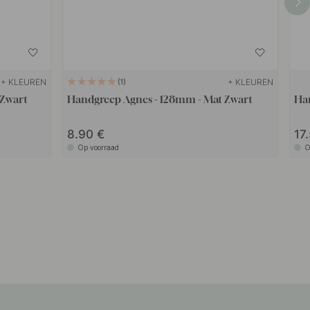
+ KLEUREN
+ KLEUREN
1
 Zwart
Handgreep Agnes - 128mm - Mat Zwart
Ha
8.90
17
Op voorraad
O