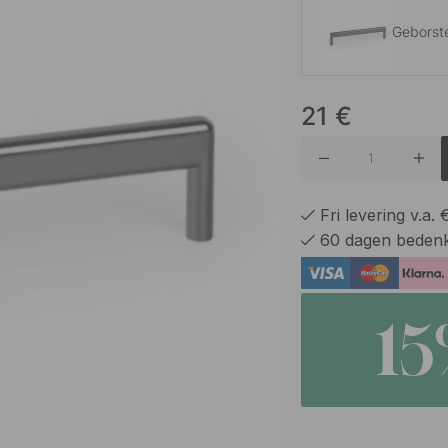
Geborste
21
€
Donker 
Mat Zwa
Fri levering v.a.
60 dagen bedenk
Roestvri
1