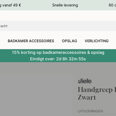
g vanaf 49 €
Snelle levering
60 
euren
euren
BADKAMER ACCESSOIRES
OPSLAG
VERLICHTING
15% korting op badkameraccessoires & opslag
Eindigt over:
2d
8h
32m
54s
Handgreep 
Zwart
UITVOERINGEN