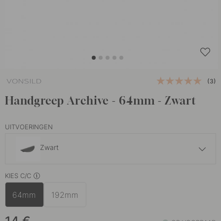
(3)
Handgreep Archive - 64mm - Zwart
UITVOERINGEN
Zwart
16 €
KIES C/C
Walnoot
Op voorraad
64mm
192mm