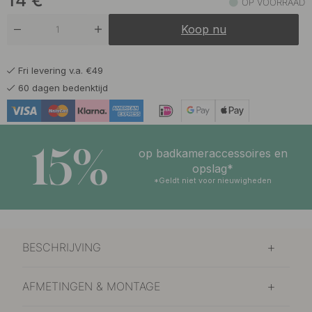
14
€
OP VOORRAAD
Koop nu
Fri levering v.a. €49
60 dagen bedenktijd
15%
op badkameraccessoires en
opslag*
*Geldt niet voor nieuwigheden
BESCHRIJVING
AFMETINGEN & MONTAGE