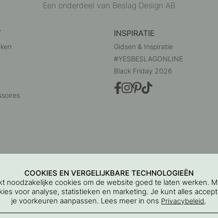
Een onderdeel van Beslag Design AB
T
INSPIRATIE
uken
Gidsen & Inspiratie
#YESBESLAGONLINE
Black Friday 2026
soires
COOKIES EN VERGELIJKBARE TECHNOLOGIEËN
ikt noodzakelijke cookies om de website goed te laten werken. 
es voor analyse, statistieken en marketing. Je kunt alles accept
je voorkeuren aanpassen. Lees meer in ons
.
Privacybeleid