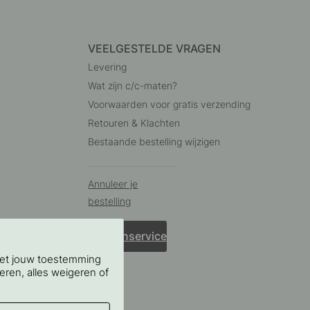
VEELGESTELDE VRAGEN
Levering
Wat zijn c/c-maten?
Voorwaarden voor gratis verzending
Retouren & Klachten
Bestaande bestelling wijzigen
Annuleer je
bestelling
Klantenservice
Met jouw toestemming
eren, alles weigeren of