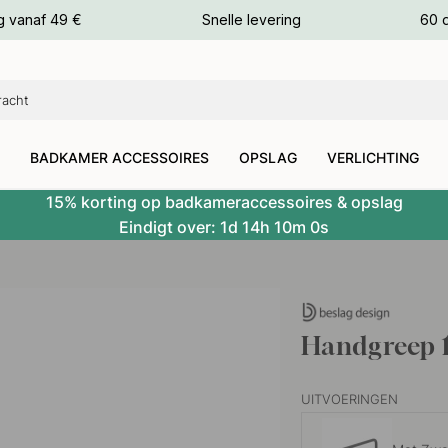
g vanaf 49 €
Snelle levering
60 
euren
euren
BADKAMER ACCESSOIRES
OPSLAG
VERLICHTING
15% korting op badkameraccessoires & opslag
Eindigt over:
1d
14h
10m
0s
Handgreep 1
UITVOERINGEN