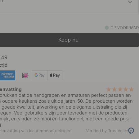
rt
10.80 €
t Messing
OP VOORRAAD
Op voorraad
Koop nu
10.80 €
deld Messing
Op voorraad
 €49
tijd
5.10 €
ld
Op voorraad
envatting
drukken dat de handgrepen en armaturen perfect passen en
al in oudere keukens zoals uit de jaren '50. De producten worden
oede kwaliteit, afwerking en de elegante uitstraling die zij
egen. Veel gebruikers zijn zeer tevreden met de producten
ak, en vinden ze mooi en functioneel, met een goede prijs-
g.
envatting van klantenbeoordelingen
Verified by Trustvoice