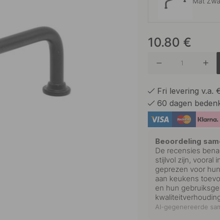
Mat Zwa
10.80
€
Gepolijs
Onbehan
Fri levering v.a.
60 dagen bedenk
Vernikke
Beoordeling sam
De recensies bena
stijlvol zijn, voor
geprezen voor hun g
aan keukens toevo
en hun gebruiksgem
kwaliteitverhoudin
AI-gegenereerde sam