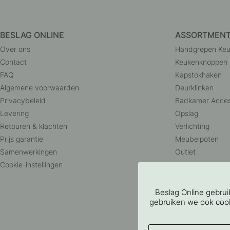
BESLAG ONLINE
ASSORTMEN
Over ons
Handgrepen Ke
Contact
Keukenknoppen
FAQ
Kapstokhaken
Algemene voorwaarden
Deurklinken
Privacybeleid
Badkamer Acces
Levering
Opslag
Retouren & klachten
Verlichting
Prijs garantie
Meubelpoten
Samenwerkingen
Outlet
Cookie-instellingen
Beslag Online gebru
gebruiken we ook cooki