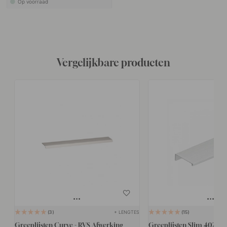
Op voorraad
Vergelijkbare producten
+ LENGTES
3
15
Greeplijsten Curve - RVS Afwerking
Greeplijsten Slim 4025 -