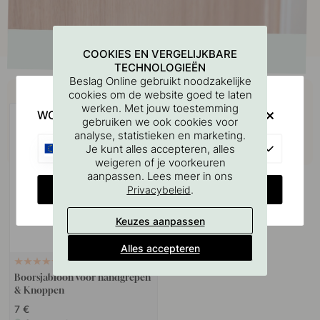
COOKIES EN VERGELIJKBARE
TECHNOLOGIEËN
Beslag Online gebruikt noodzakelijke
Koop samen met
cookies om de website goed te laten
werken. Met jouw toestemming
WOULD YOU RATHER VISIT?
gebruiken we ook cookies voor
analyse, statistieken en marketing.
EU
Je kunt alles accepteren, alles
weigeren of je voorkeuren
aanpassen. Lees meer in ons
CHANGE COUNTRY
.
Privacybeleid
Keuzes aanpassen
Alles accepteren
127
Boorsjabloon voor handgrepen
& Knoppen
7 €