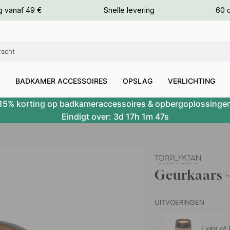
g vanaf 49 €
Snelle levering
60 
euren
euren
BADKAMER ACCESSOIRES
OPSLAG
VERLICHTING
15% korting op badkameraccessoires & opbergoplossinge
Eindigt over:
3d
17h
1m
46s
Geurkaars -
UITVOERINGEN
Light of