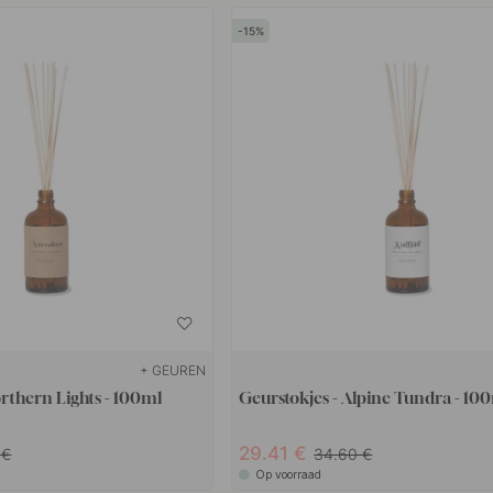
15
+ GEUREN
orthern Lights - 100ml
Geurstokjes - Alpine Tundra - 10
29.41
0
34.60
Op voorraad