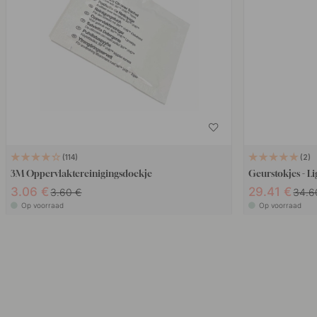
114
2
3M Oppervlaktereinigingsdoekje
Geurstokjes - L
3.06 €
29.41 €
3.60 €
34.6
Op voorraad
Op voorraad