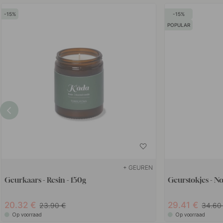
15
15
POPULAR
+ GEUREN
Geurkaars - Resin - 150g
Geurstokjes - N
20.32
29.41
23.90
34.6
Op voorraad
Op voorraad