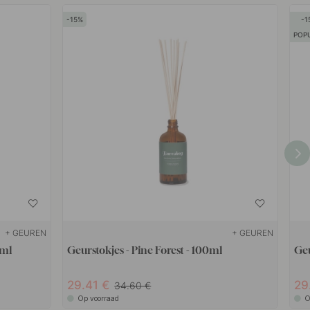
15
1
POP
+ GEUREN
+ GEUREN
0ml
Geurstokjes - Pine Forest - 100ml
Geu
29.41
29
34.60
Op voorraad
O