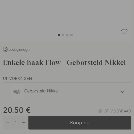
Enkele haak Flow - Geborsteld Nikkel
UITVOERINGEN
Geborsteld Nikkel
20.50 €
20.50
€
Gebronsd Messing
OP VOORRAAD
Op voorraad
Koop nu
18.50 €
Gepolijst Chroom
Op voorraad