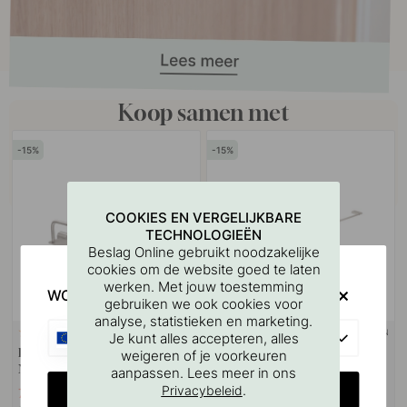
Koop samen met
15
15
COOKIES EN VERGELIJKBARE
TECHNOLOGIEËN
Beslag Online gebruikt noodzakelijke
cookies om de website goed te laten
werken. Met jouw toestemming
WOULD YOU RATHER VISIT?
gebruiken we ook cookies voor
analyse, statistieken en marketing.
+ KLEUREN
+ KLEUREN
1
EU
Je kunt alles accepteren, alles
Doucherek Match - Geborsteld
Handdoekhouder Flow -
weigeren of je voorkeuren
Nikkel
Geborsteld Nikkel
aanpassen. Lees meer in ons
CHANGE COUNTRY
.
Privacybeleid
76.50 €
96.47 €
90 €
113.50 €