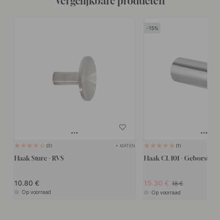
Vergelijkbare producten
15
+ MATEN
3
1
Haak Sture - RVS
Haak CL 101 - Geborsteld R
10.80
15.30
18
Op voorraad
Op voorraad