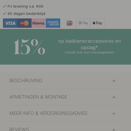
Fri levering v.a. €49
20.50 €
Mat Zwart
60 dagen bedenktijd
Op voorraad
15%
op badkameraccessoires en
opslag*
*Geldt niet voor nieuwigheden
BESCHRIJVING
AFMETINGEN & MONTAGE
MEER INFO & VERZORGINGSADVIES
REVIEWS