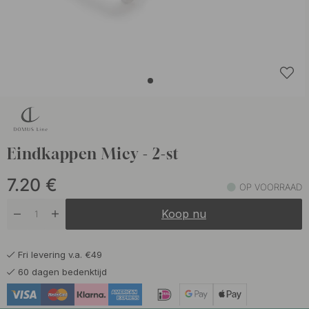
Eindkappen Micy - 2-st
7.20
€
OP VOORRAAD
Koop nu
Fri levering v.a. €49
60 dagen bedenktijd