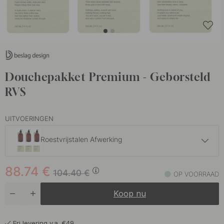
Douchepakket Premium - Geborsteld
RVS
UITVOERINGEN
Roestvrijstalen Afwerking
88.74 €
104.40 €
88.74
€
Chroom
104.40
€
OP VOORRAAD
Op voorraad
Koop nu
88.74 €
104.40 €
Mat Zwart
Op voorraad
Fri levering v.a. €49