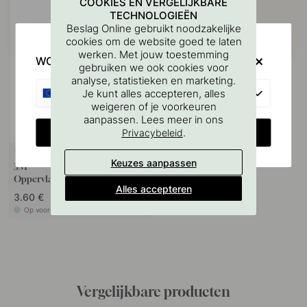
COOKIES EN VERGELIJKBARE
TECHNOLOGIEËN
Beslag Online gebruikt noodzakelijke
cookies om de website goed te laten
werken. Met jouw toestemming
WOULD YOU RATHER VISIT?
gebruiken we ook cookies voor
analyse, statistieken en marketing.
EU
Je kunt alles accepteren, alles
weigeren of je voorkeuren
aanpassen. Lees meer in ons
CHANGE COUNTRY
.
Privacybeleid
114
Keuzes aanpassen
3M
Oppervlaktereinigingsdoekje
Alles accepteren
3.60 €
Op voorraad
Vergelijkbare producten