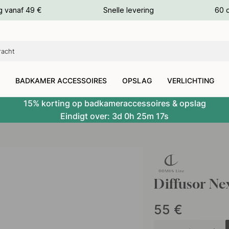
g vanaf 49 €
Snelle levering
60 
euren
euren
BADKAMER ACCESSOIRES
OPSLAG
VERLICHTING
15% korting op badkameraccessoires & opslag
Eindigt over:
3d
0h
25m
17s
Diffusor Ne
55
€