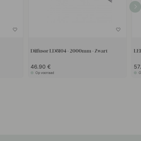
Diffusor LD8104 - 2000mm - Zwart
LE
46.90
57
Op voorraad
O