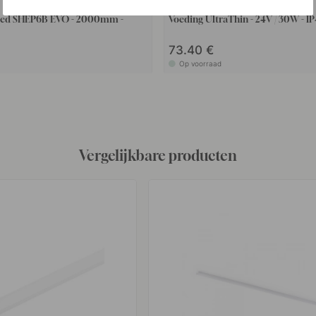
+ LENGTES
yled SHEP6B EVO - 2000mm -
Voeding UltraThin - 24V / 30W - I
73.40 €
Op voorraad
Vergelijkbare producten