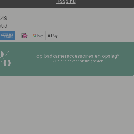
Koop nu
 €49
tijd
5%
op badkameraccessoires en opslag*
*Geldt niet voor nieuwigheden