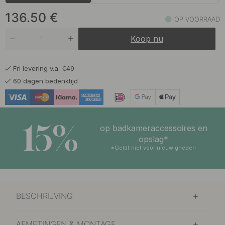
136.50 €
Messing
Op voorraad
136.50
€
OP VOORRAAD
136.50 €
Roestvrijstalen Afwerking
Koop nu
Op voorraad
136.50 €
Zwart
Fri levering v.a. €49
Op voorraad
60 dagen bedenktijd
15%
op badkameraccessoires en
opslag*
*Geldt niet voor nieuwigheden
BESCHRIJVING
AFMETINGEN & MONTAGE