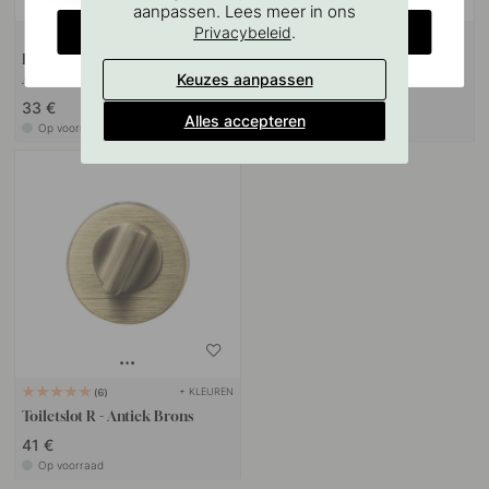
aanpassen. Lees meer in ons
CHANGE COUNTRY
.
Privacybeleid
+ KLEUREN
22
Deurstopper Helix Stripe -
Handgreepbuffer - Zwart 3pc
Keuzes aanpassen
Antiek Brons
33 €
6.60 €
Alles accepteren
Op voorraad
Op voorraad
+ KLEUREN
6
Toiletslot R - Antiek Brons
41 €
Op voorraad