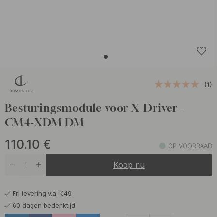
(1)
Besturingsmodule voor X-Driver -
CM4-XDM DM
110.10
€
OP VOORRAAD
Koop nu
Fri levering v.a. €49
60 dagen bedenktijd