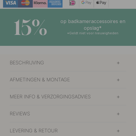
15%
op badkameraccessoires en
opslag*
*Geldt niet voor nieuwigheden
BESCHRIJVING
AFMETINGEN & MONTAGE
MEER INFO & VERZORGINGSADVIES
REVIEWS
LEVERING & RETOUR