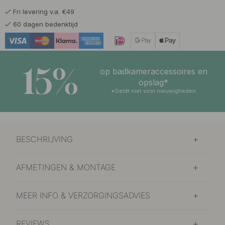
Fri levering v.a. €49
130.47 €
153.50 €
Gepolijst Messing
60 dagen bedenktijd
Op voorraad
15%
op badkameraccessoires en
opslag*
*Geldt niet voor nieuwigheden
BESCHRIJVING
AFMETINGEN & MONTAGE
MEER INFO & VERZORGINGSADVIES
REVIEWS