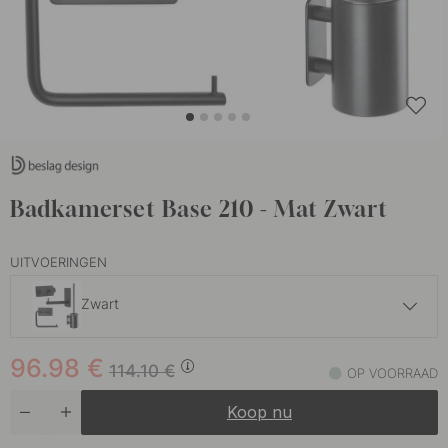
Badkamerset Base 210 - Mat Zwart
UITVOERINGEN
Zwart
101.15 €
119 €
96.98
€
Chroom
114.10
€
OP VOORRAAD
Op voorraad
Koop nu
101.91 €
119.90 €
Roestvrijstalen Afwerking
Op voorraad