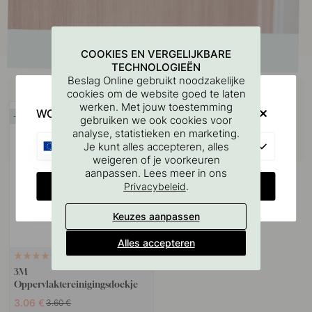
COOKIES EN VERGELIJKBARE
TECHNOLOGIEËN
Beslag Online gebruikt noodzakelijke
Koop samen met
cookies om de website goed te laten
werken. Met jouw toestemming
WOULD YOU RATHER VISIT?
15
gebruiken we ook cookies voor
analyse, statistieken en marketing.
EU
Je kunt alles accepteren, alles
weigeren of je voorkeuren
aanpassen. Lees meer in ons
CHANGE COUNTRY
.
Privacybeleid
Keuzes aanpassen
Alles accepteren
114
3M
Oppervlaktereinigingsdoekje
3.06 €
3.60 €