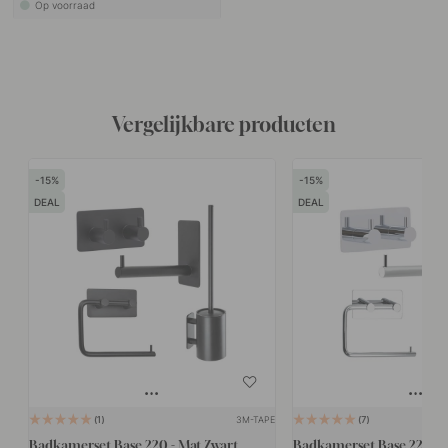
Op voorraad
Vergelijkbare producten
15
15
DEAL
DEAL
3M-TAPE
1
7
Badkamerset Base 220 - Mat Zwart
Badkamerset Base 220 -