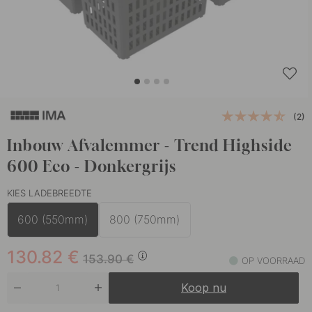
(2)
Inbouw Afvalemmer - Trend Highside
600 Eco - Donkergrijs
KIES LADEBREEDTE
600 (550mm)
800 (750mm)
130.82
€
153.90
€
OP VOORRAAD
Koop nu