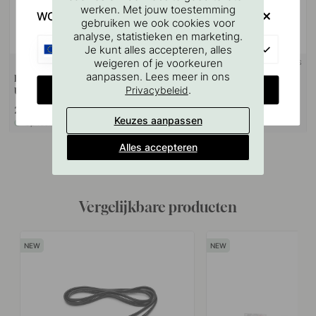
werken. Met jouw toestemming
WOULD YOU RATHER VISIT?
gebruiken we ook cookies voor
analyse, statistieken en marketing.
EU
Je kunt alles accepteren, alles
weigeren of je voorkeuren
+ LENGTES
aanpassen. Lees meer in ons
Dubbelzijdige Connector SE H4
LED-Strip Flexy SE H4 Ultra
CHANGE COUNTRY
.
Privacybeleid
Ultra
22 €
250 €
Keuzes aanpassen
Op voorraad
Op voorraad
Alles accepteren
Vergelijkbare producten