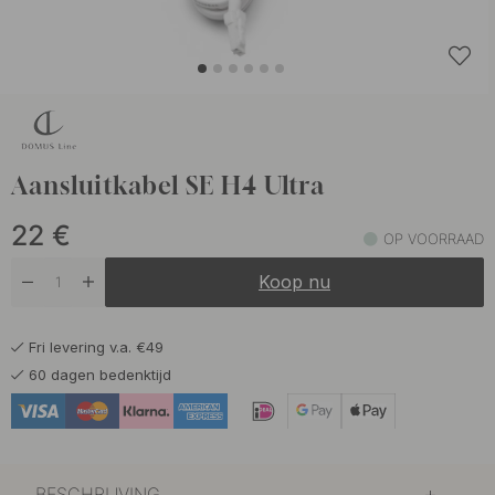
Aansluitkabel SE H4 Ultra
22
€
OP VOORRAAD
Koop nu
Fri levering v.a. €49
60 dagen bedenktijd
BESCHRIJVING