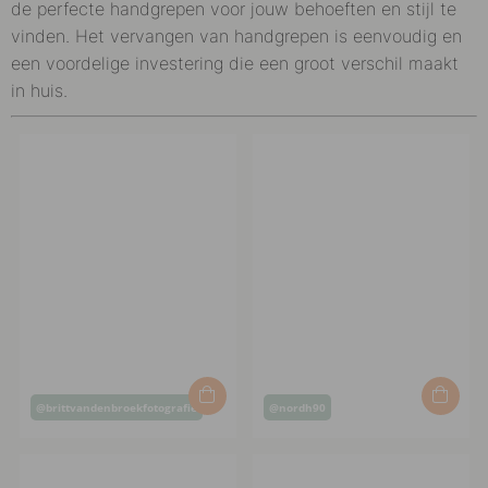
de perfecte handgrepen voor jouw behoeften en stijl te
vinden. Het vervangen van handgrepen is eenvoudig en
een voordelige investering die een groot verschil maakt
in huis.
Post
Post
@brittvandenbroekfotografie
@nordh90
published
published
by
by