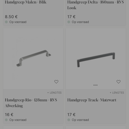
zoals nieuwe deurklinken voor de binnendeur, kun je eenvoudig je
Handgreep Malen - Blik
Handgreep Delta - 160mm - RVS
Look
persoonlijke touch aan je huis geven en je persoonlijke stijl laten
zien.
8.50 €
17 €
Op voorraad
Op voorraad
+ LENGTES
+ LENGTES
Handgreep Rio - 128mm - RVS
Handgreep Track- Matzwart
Afwerking
16 €
17 €
Op voorraad
Op voorraad