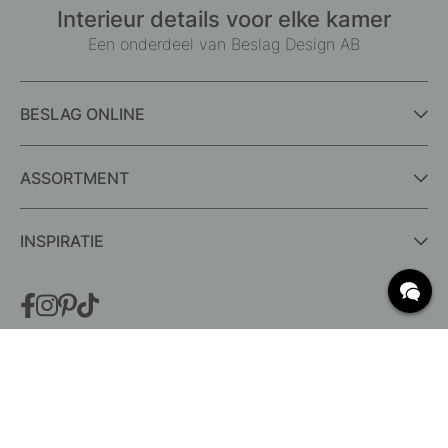
Interieur details voor elke kamer
Een onderdeel van Beslag Design AB
BESLAG ONLINE
ASSORTMENT
INSPIRATIE
VEELGESTELDE VRAGEN
Levering
Wat zijn c/c-maten?
Voorwaarden voor gratis verzending