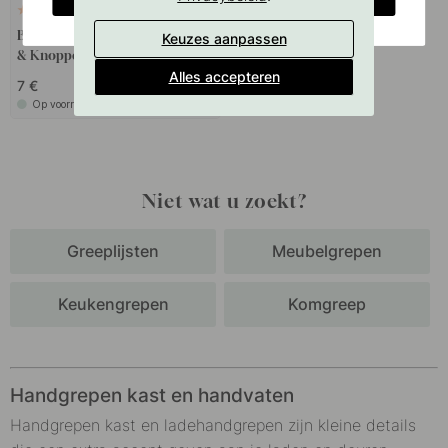
127
Boorsjabloon voor handgrepen
Keuzes aanpassen
& Knoppen
Alles accepteren
7 €
Op voorraad
Niet wat u zoekt?
Greeplijsten
Meubelgrepen
Keukengrepen
Komgreep
Handgrepen kast en handvaten
Handgrepen kast en ladehandgrepen zijn kleine details