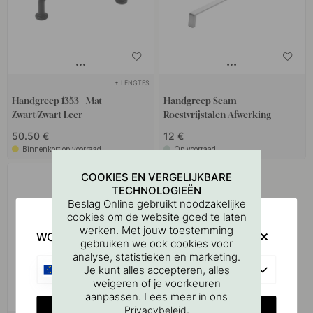
+ LENGTES
Handgreep 1353 - Mat
Handgreep Seam -
Zwart/Zwart Leer
Roestvrijstalen Afwerking
50.50 €
12 €
Binnenkort op voorraad
Op voorraad
COOKIES EN VERGELIJKBARE
TECHNOLOGIEËN
Beslag Online gebruikt noodzakelijke
cookies om de website goed te laten
werken. Met jouw toestemming
WOULD YOU RATHER VISIT?
gebruiken we ook cookies voor
analyse, statistieken en marketing.
EU
Je kunt alles accepteren, alles
weigeren of je voorkeuren
aanpassen. Lees meer in ons
CHANGE COUNTRY
.
Privacybeleid