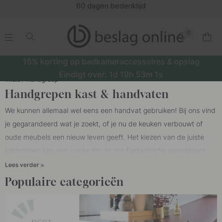
60 dagen bedenktijd
0
.
.
.
.
15% korting op badkameraccessoires & opslag
Eindigt over:
1d
19h
53m
0s
Thuis
Handgreep
Handgrepen kast & handvaten
We kunnen allemaal wel eens een handvat gebruiken! Bij ons vind
je gegarandeerd wat je zoekt, of je nu de keuken verbouwt of
oude meubels een nieuw leven geeft. Het kiezen van de juiste
kastgrepen kan een jungle zijn. In ons fantastische assortiment
handgrepen vind je een ruim assortiment
keukengrepen,
Lees verder
meubelgrepen
en
lange handgrepen
in koper, hout, leren, RVS,
Populaire categorieën
chroom, messing en
zwart handgrepen
. Gewoon thuis de
keukengrepen verwisselen, maakt al een groot verschil. Het is niet
altijd nodig om te investeren in een compleet nieuwe keuken om