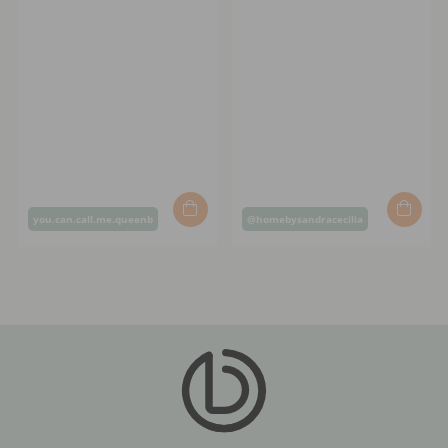
Post
Post
you.can.call.me.queenb
@homebysandracecilia
published
published
by
by